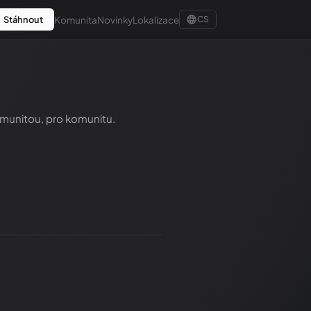
Komunita
Novinky
Lokalizace
Stáhnout
CS
omunitou, pro komunitu.