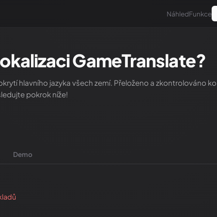
Náhled
Funkce
lokalizaci GameTranslate
?
krytí hlavního jazyka všech zemí. Přeloženo a zkontrolováno k
ledujte pokrok níže
!
Demo
kladů