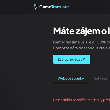
Game
Translate
Máte zájem o 
GameTranslate usiluje o 100% po
Pomozte nám dosáhnout cíle a s
Začít překládat
↗
Webové stránky
Aplikace
Nepodařilo se načíst statistiky pře