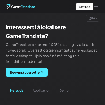
Game
Translate
Last ned
NO
Interessert i å lokalisere
GameTranslate
?
GameTranslate sikter mot 100% dekning av alle lands
hovedspråk. Oversatt og gjennomgått av fellesskapet,
for fellesskapet. Hjelp oss å nå målet og følg
fremdriften nedenfor
!
Begynn å oversette
↗
Nettside
Applikasjon
Demo