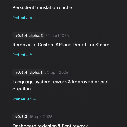
Persistent translation cache
Preberi več
→
v
0.6.4-alpha.2
22. april 2026
Removal of Custom API and DeepL for Steam
Preberi več
→
v
0.6.4-alpha.1
20. april 2026
Language system rework & Improved preset
creation
Preberi več
→
v
0.6.3
15. april 2026
Dashboard redesign & Font rework