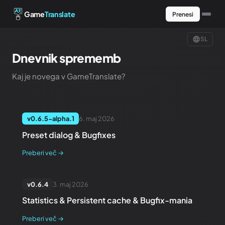
Game
Translate
Prenesi
SL
Dnevnik sprememb
Kaj je novega v GameTranslate
?
v
0.6.5-alpha.1
6. maj 2026
Preset dialog & Bugfixes
Preberi več
→
v
0.6.4
3. maj 2026
Statistics & Persistent cache & Bugfix-mania
Preberi več
→