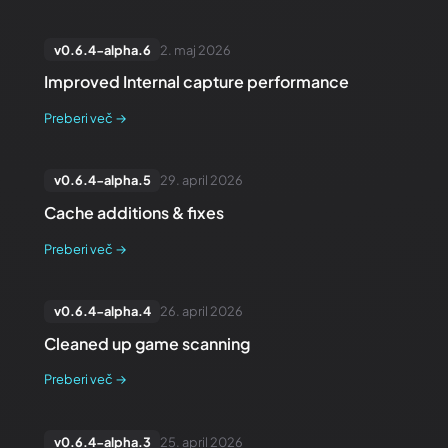
v
0.6.4-alpha.6
2. maj 2026
Improved Internal capture performance
Preberi več
→
v
0.6.4-alpha.5
29. april 2026
Cache additions & fixes
Preberi več
→
v
0.6.4-alpha.4
26. april 2026
Cleaned up game scanning
Preberi več
→
v
0.6.4-alpha.3
25. april 2026