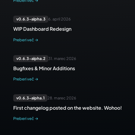
Preberi več
→
v
0.6.3-alpha.3
6. april 2026
WIP Dashboard Redesign
Preberi več
→
v
0.6.3-alpha.2
31. marec 2026
Bugfixes & Minor Additions
Preberi več
→
v
0.6.3-alpha.1
28. marec 2026
First changelog posted on the website. Wohoo!
Preberi več
→