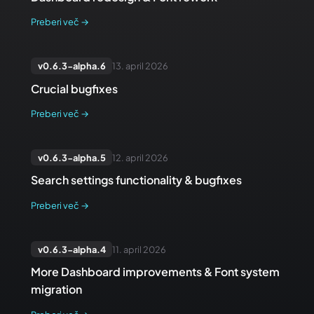
Preberi več
→
v
0.6.3-alpha.6
13. april 2026
Crucial bugfixes
Preberi več
→
v
0.6.3-alpha.5
12. april 2026
Search settings functionality & bugfixes
Preberi več
→
v
0.6.3-alpha.4
11. april 2026
More Dashboard improvements & Font system
migration