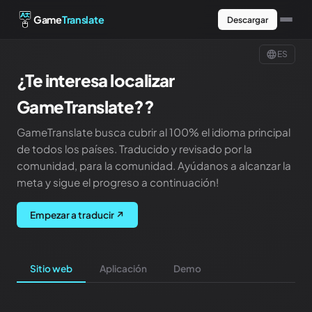
Game
Translate
Descargar
ES
¿Te interesa localizar
GameTranslate?
?
GameTranslate busca cubrir al 100% el idioma principal
de todos los países. Traducido y revisado por la
comunidad, para la comunidad. Ayúdanos a alcanzar la
meta y sigue el progreso a continuación
!
Empezar a traducir
↗
Sitio web
Aplicación
Demo